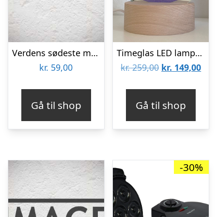
Verdens sødeste mormor krus
Timeglas LED lampe med sand – Rød
Den
De
kr.
59,00
kr.
259,00
kr.
149,00
oprindelige
aktu
pris
pris
Gå til shop
Gå til shop
var:
er:
kr. 259,00.
kr. 
-30%