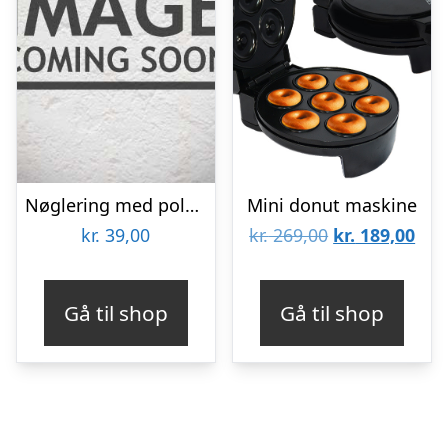
Nøglering med polet – Farmors mønt
Mini donut maskine
Den
De
kr.
39,00
kr.
269,00
kr.
189,00
oprindelige
aktu
pris
pris
Gå til shop
Gå til shop
var:
er:
kr. 269,00.
kr. 