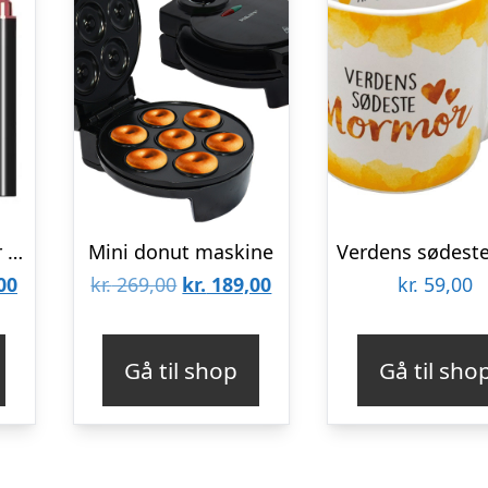
Elektrisk ørerenser med kamera – Sort
Mini donut maskine
Den
Den
Den
00
kr.
269,00
kr.
189,00
kr.
59,00
lige
aktuelle
oprindelige
aktuelle
pris
pris
pris
Gå til shop
Gå til sho
er:
var:
er:
00.
kr. 248,00.
kr. 269,00.
kr. 189,00.