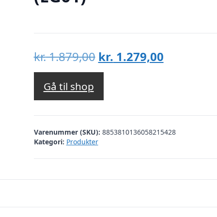
Den
Den
kr.
1.879,00
kr.
1.279,00
oprindelige
aktuelle
pris
pris
Gå til shop
var:
er:
kr. 1.879,00.
kr. 1.279,
Varenummer (SKU):
8853810136058215428
Kategori:
Produkter