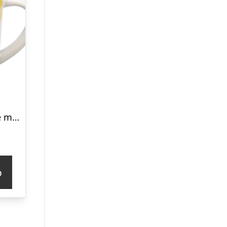
Verdens sødeste mormor krus
p