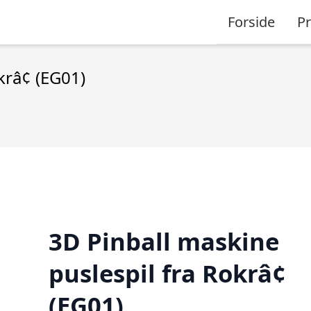
Forside
P
krâ¢ (EG01)
3D Pinball maskine
puslespil fra Rokrâ¢
(EG01)