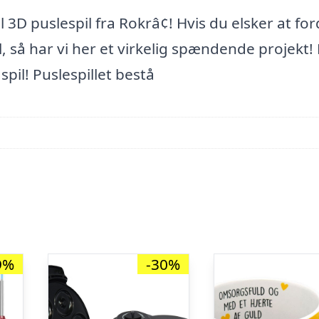
 3D puslespil fra Rokrâ¢! Hvis du elsker at fo
il, så har vi her et virkelig spændende projekt!
spil! Puslespillet bestå
9%
-30%