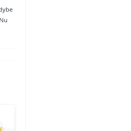
rdybe
 Nu