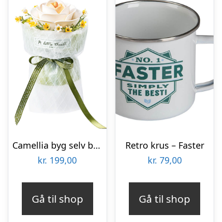
Camellia byg selv blomst Rokrâ¢ (AF011)
Retro krus – Faster
kr.
199,00
kr.
79,00
Gå til shop
Gå til shop