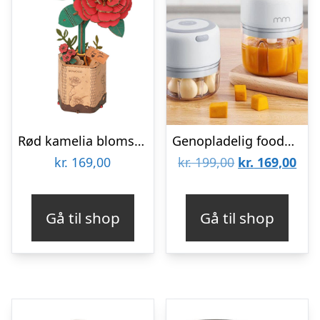
Rød kamelia blomst 3D-puslespil fra Rowoodâ¢ (TW031)
Genopladelig foodprocessor
Den
De
kr.
169,00
kr.
199,00
kr.
169,00
oprindelige
aktu
pris
pris
Gå til shop
Gå til shop
var:
er:
kr. 199,00.
kr. 