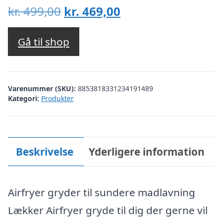
Den
Den
kr.
499,00
kr.
469,00
oprindelige
aktuelle
pris
pris
Gå til shop
var:
er:
kr. 499,00.
kr. 469,00.
Varenummer (SKU):
8853818331234191489
Kategori:
Produkter
Beskrivelse
Yderligere information
Airfryer gryder til sundere madlavning
Lækker Airfryer gryde til dig der gerne vil