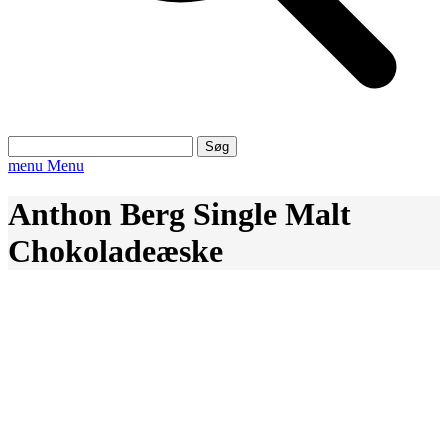
Søg
efter:
menu
Menu
Anthon Berg Single Malt
Chokoladeæske