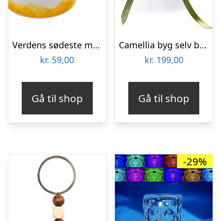
Verdens sødeste mormor krus
Camellia byg selv blomst Rokrâ¢ (AF011)
kr.
59,00
kr.
199,00
Gå til shop
Gå til shop
-29%