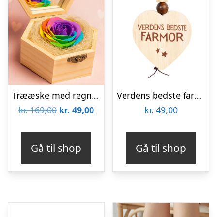
Trææske med regnbuerose
Verdens bedste farmor trænøglering
Den
Den
kr.
169,00
kr.
49,00
kr.
49,00
oprindelige
aktuelle
pris
pris
Gå til shop
Gå til shop
var:
er:
kr. 169,00.
kr. 49,00.