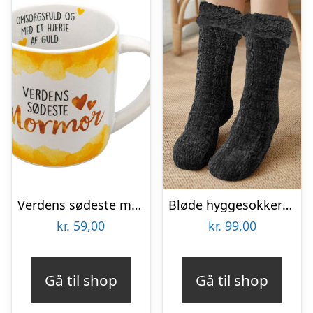
Verdens sødeste mormor krus
Bløde hyggesokker til kolde fødder – onesize – Sort
kr.
59,00
kr.
99,00
Gå til shop
Gå til shop