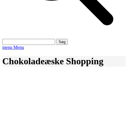
Søg
efter:
menu
Menu
Chokoladeæske Shopping