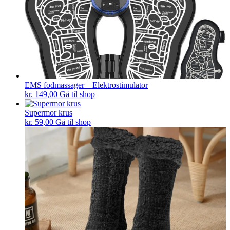
EMS fodmassager – Elektrostimulator
kr.
149,00
Gå til shop
Supermor krus
kr.
59,00
Gå til shop