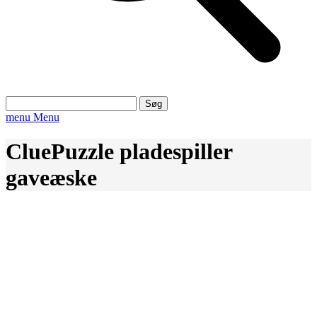
Søg
efter:
menu
Menu
CluePuzzle pladespiller
gaveæske