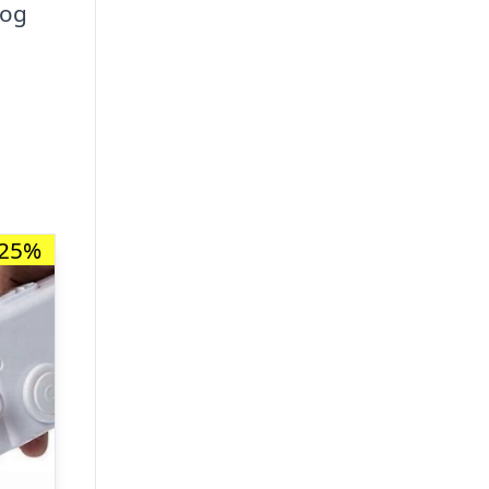
 og
-25%