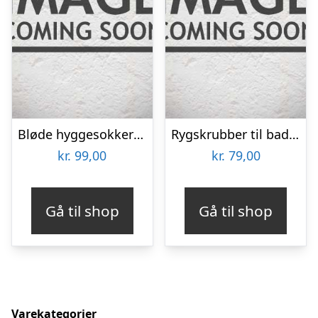
Bløde hyggesokker til kolde fødder – onesize – Sort
Rygskrubber til badet – massage og kropvask
kr.
99,00
kr.
79,00
Gå til shop
Gå til shop
Varekategorier