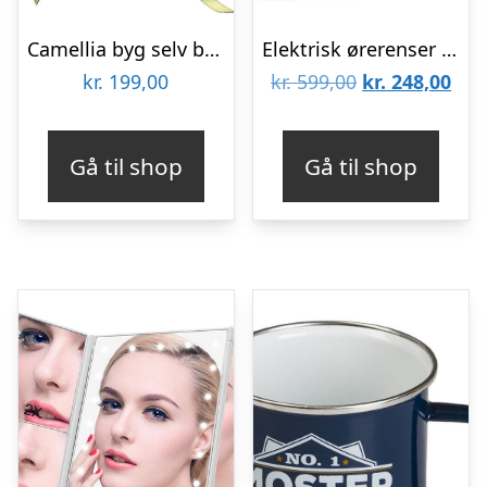
Camellia byg selv blomst Rokrâ¢ (AF011)
Elektrisk ørerenser med kamera – Sort
Den
De
kr.
199,00
kr.
599,00
kr.
248,00
oprindelige
aktu
pris
pris
Gå til shop
Gå til shop
var:
er:
kr. 599,00.
kr. 