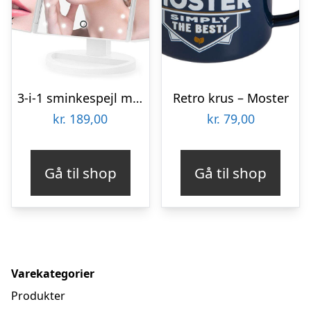
3-i-1 sminkespejl med forstørrelseszoner og lys
Retro krus – Moster
kr.
189,00
kr.
79,00
Gå til shop
Gå til shop
Varekategorier
Produkter