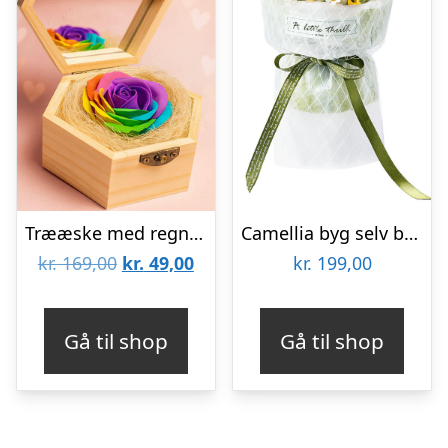
Trææske med regnbuerose
Camellia byg selv blomst Rokrâ¢ (AF011)
Den
Den
kr.
169,00
kr.
49,00
kr.
199,00
oprindelige
aktuelle
pris
pris
Gå til shop
Gå til shop
var:
er:
kr. 169,00.
kr. 49,00.