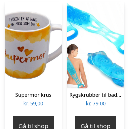
Supermor krus
Rygskrubber til badet – massage og kropvask
kr.
59,00
kr.
79,00
Gå til shop
Gå til shop