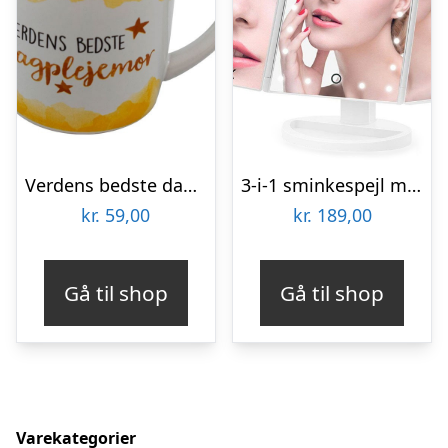
Verdens bedste dagplejemor krus
3-i-1 sminkespejl med forstørrelseszoner og lys
kr.
59,00
kr.
189,00
Gå til shop
Gå til shop
Varekategorier