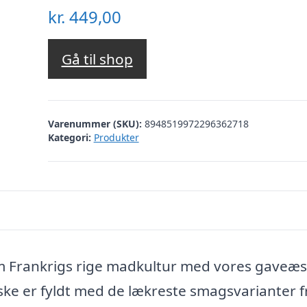
kr.
449,00
Gå til shop
Varenummer (SKU):
8948519972296362718
Kategori:
Produkter
em Frankrigs rige madkultur med vores gaveæ
ske er fyldt med de lækreste smagsvarianter f