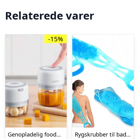
Relaterede varer
-15%
Genopladelig foodprocessor
Rygskrubber til badet – massage og kropvask