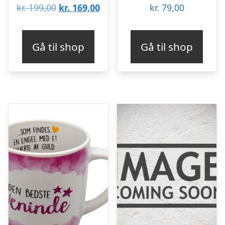
Den
Den
kr.
199,00
kr.
169,00
kr.
79,00
oprindelige
aktuelle
pris
pris
Gå til shop
Gå til shop
var:
er:
kr. 199,00.
kr. 169,00.