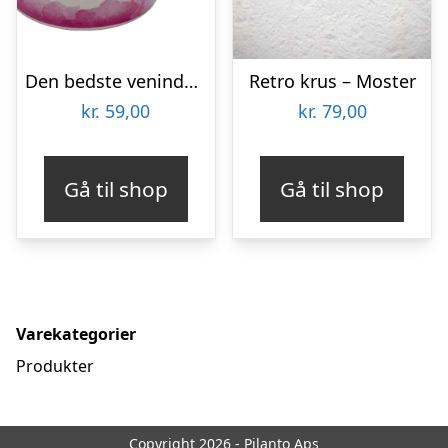
Den bedste veninde krus
Retro krus – Moster
kr.
59,00
kr.
79,00
Gå til shop
Gå til shop
Varekategorier
Produkter
Copyright 2026 - Pilanto Aps