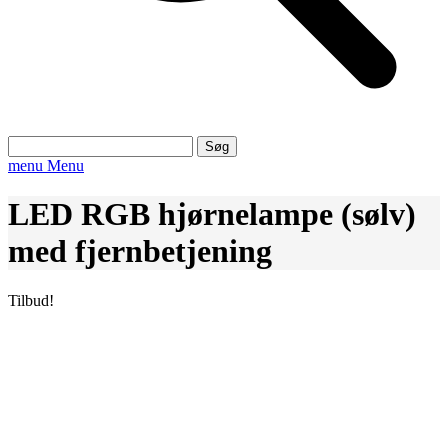
Søg
efter:
menu
Menu
LED RGB hjørnelampe (sølv)
med fjernbetjening
Tilbud!