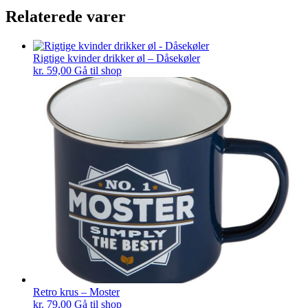
Relaterede varer
Rigtige kvinder drikker øl – Dåsekøler
kr.
59,00
Gå til shop
Retro krus – Moster
kr.
79,00
Gå til shop