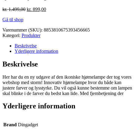
Den
Den
kr.
1.499,00
kr.
899,00
oprindelige
aktuelle
Gå til shop
pris
pris
var:
er:
Varenummer (SKU):
8853810675393456665
kr. 1.499,00.
kr. 899,00.
Kategori:
Produkter
Beskrivelse
Yderligere information
Beskrivelse
Her har du en ny udgave af den ikoniske hjørnelampe der tog vores
webshop med storm! Innovativ hjørnelampe hvor du både kan
justere farver og lysstyrke. Du vil også kunne bestemme om lampen
skal blinke i de farver du bedst kan lide. Med fjernbetjening der
Yderligere information
Brand
Dingadget