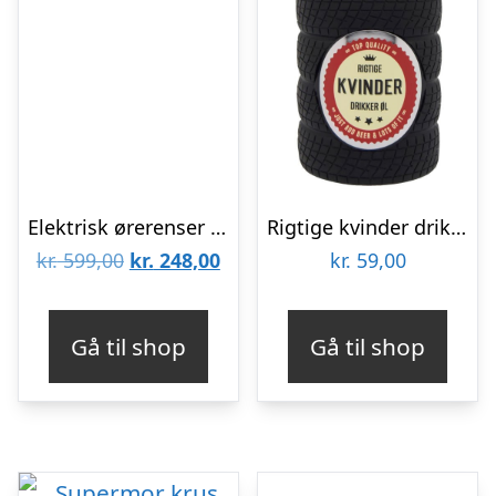
Elektrisk ørerenser med kamera – Sort
Rigtige kvinder drikker øl – Dåsekøler
Den
Den
kr.
599,00
kr.
248,00
kr.
59,00
oprindelige
aktuelle
pris
pris
Gå til shop
Gå til shop
var:
er:
kr. 599,00.
kr. 248,00.