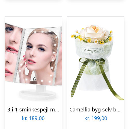
3-i-1 sminkespejl med forstørrelseszoner og lys
Camellia byg selv blomst Rokrâ¢ (AF011)
kr.
189,00
kr.
199,00