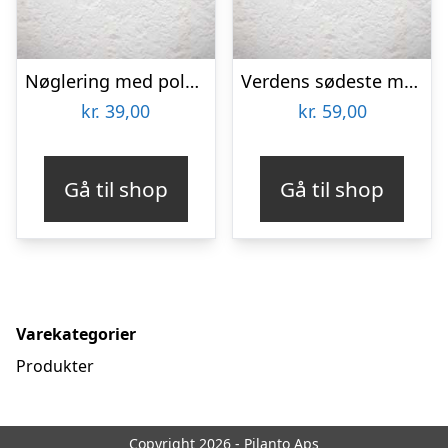
Nøglering med polet – Farmors mønt
Verdens sødeste mormor krus
kr.
39,00
kr.
59,00
Gå til shop
Gå til shop
Varekategorier
Produkter
Copyright 2026 - Pilanto Aps