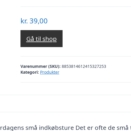
kr.
39,00
Gå til shop
Varenummer (SKU):
8853814612415327253
Kategori:
Produkter
erdagens små indkøbsture Det er ofte de små 