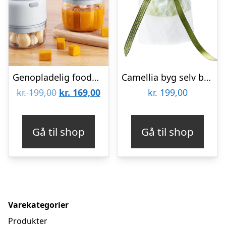
Genopladelig foodprocessor
Camellia byg selv blomst Rokrâ¢ (AF011)
Den
Den
kr.
199,00
kr.
169,00
kr.
199,00
oprindelige
aktuelle
pris
pris
Gå til shop
Gå til shop
var:
er:
kr. 199,00.
kr. 169,00.
Varekategorier
Produkter