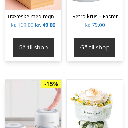
Trææske med regnbuerose
Retro krus – Faster
Den
Den
kr.
169,00
kr.
49,00
kr.
79,00
oprindelige
aktuelle
pris
pris
Gå til shop
Gå til shop
var:
er:
kr. 169,00.
kr. 49,00.
-15%