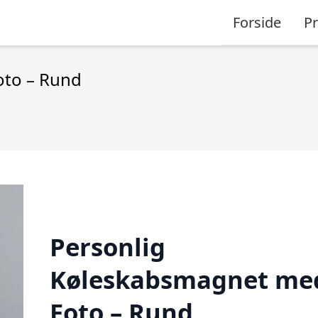
Forside
P
oto – Rund
Personlig
Køleskabsmagnet me
Foto – Rund