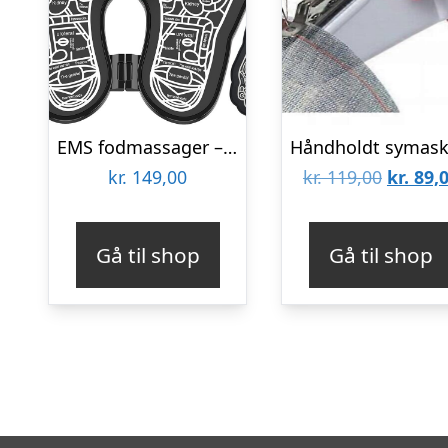
EMS fodmassager – Elektrostimulator
Den
kr.
149,00
kr.
119,00
kr.
89,
oprinde
pris
Gå til shop
Gå til shop
var:
kr. 119,