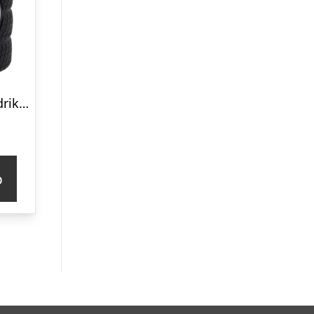
Rigtige kvinder drikker øl – Dåsekøler
p