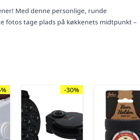
tjener! Med denne personlige, runde
e fotos tage plads på køkkenets midtpunkt –
5%
-30%