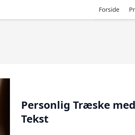
Forside
P
Personlig Træske me
Tekst