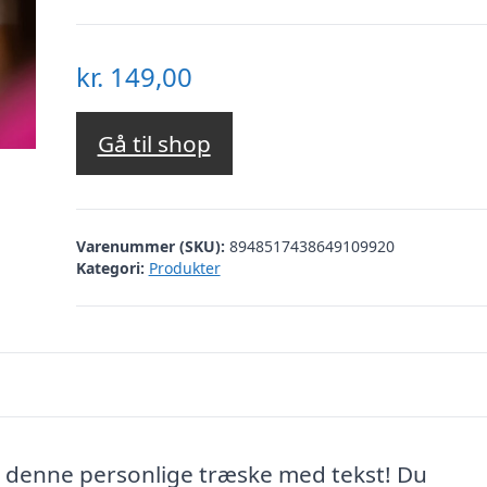
kr.
149,00
Gå til shop
Varenummer (SKU):
8948517438649109920
Kategori:
Produkter
 denne personlige træske med tekst! Du