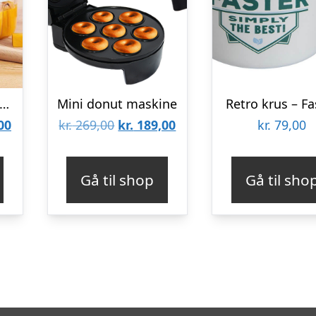
enopladelig foodprocessor
Mini donut maskine
Retro krus – Fa
Den
Den
Den
00
kr.
269,00
kr.
189,00
kr.
79,00
lige
aktuelle
oprindelige
aktuelle
pris
pris
pris
Gå til shop
Gå til sho
er:
var:
er:
00.
kr. 169,00.
kr. 269,00.
kr. 189,00.