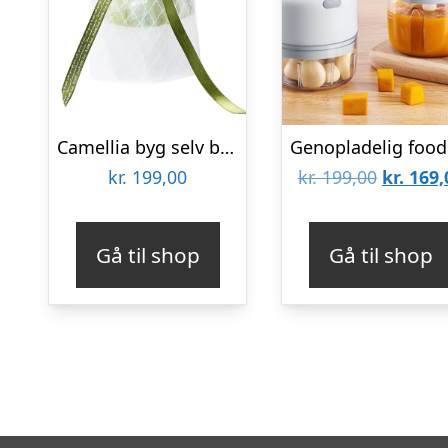
Camellia byg selv blomst Rokrâ¢ (AF011)
G
Den
kr.
199,00
kr.
199,00
kr.
169,
oprinde
pris
Gå til shop
Gå til shop
var:
kr. 199,