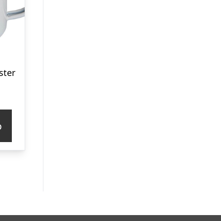
ster
p