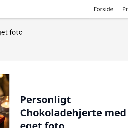
Forside
P
et foto
Personligt
Chokoladehjerte med
eget foto