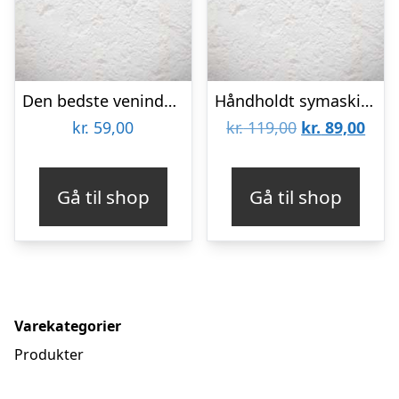
Den bedste veninde krus
Håndholdt symaskine
Den
Den
kr.
59,00
kr.
119,00
kr.
89,00
oprindelige
aktu
pris
pris
Gå til shop
Gå til shop
var:
er:
kr. 119,00.
kr. 8
Varekategorier
Produkter