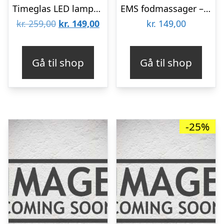
Timeglas LED lampe med sand – Rød
EMS fodmassager – Elektrostimulator
Den
Den
kr.
259,00
kr.
149,00
kr.
149,00
oprindelige
aktuelle
pris
pris
Gå til shop
Gå til shop
var:
er:
kr. 259,00.
kr. 149,00.
-25%