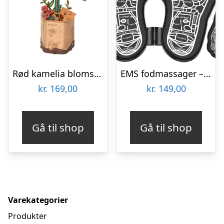
Rød kamelia blomst 3D-puslespil fra Rowoodâ¢ (TW031)
EMS fodmassager – Elektrostimulator
kr.
169,00
kr.
149,00
Gå til shop
Gå til shop
Varekategorier
Produkter