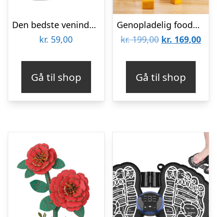
Den bedste veninde krus
Genopladelig foodprocessor
Den
De
kr.
59,00
kr.
199,00
kr.
169,00
oprindelige
aktu
pris
pris
Gå til shop
Gå til shop
var:
er:
kr. 199,00.
kr. 