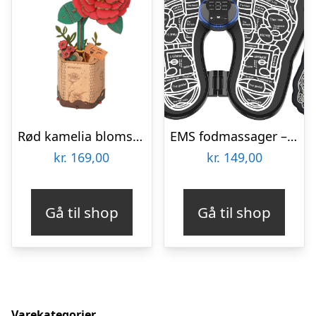
Rød kamelia blomst 3D-puslespil fra Rowoodâ¢ (TW031)
EMS fodmassager – Elektrostimulator
kr.
169,00
kr.
149,00
Gå til shop
Gå til shop
Varekategorier