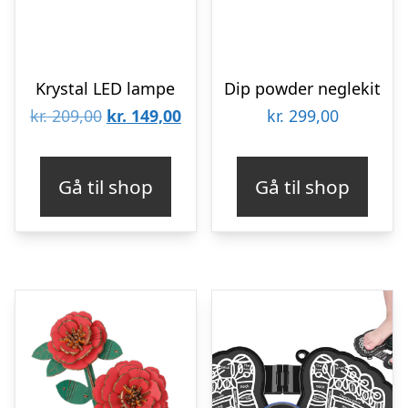
Krystal LED lampe
Dip powder neglekit
Den
Den
kr.
209,00
kr.
149,00
kr.
299,00
oprindelige
aktuelle
pris
pris
Gå til shop
Gå til shop
var:
er:
kr. 209,00.
kr. 149,00.