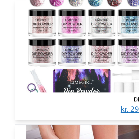
D
kr.
29