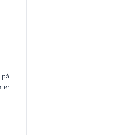
 på
r er