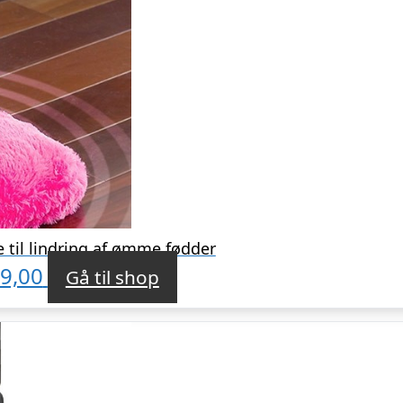
til lindring af ømme fødder
9,00
Gå til shop