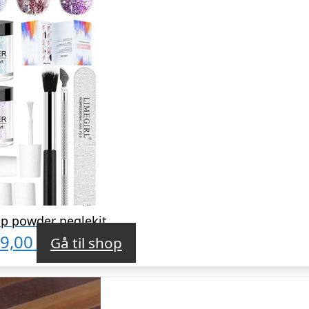
ip powder neglekit
9,00
Gå til shop