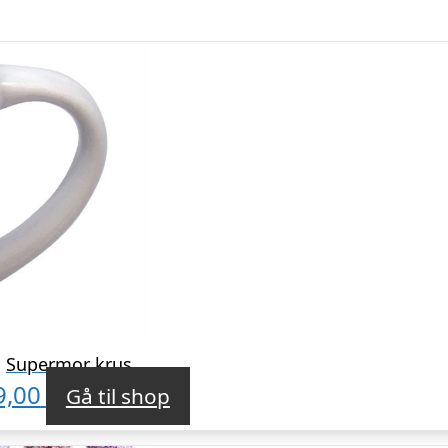
Supermor krus
9,00
Gå til shop