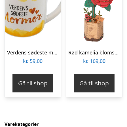
Verdens sødeste mormor krus
Rød kamelia blomst 3D-puslespil fra Rowoodâ¢ (TW031)
kr.
59,00
kr.
169,00
Gå til shop
Gå til shop
Varekategorier