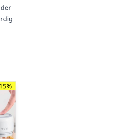
 der
ærdig
-15%