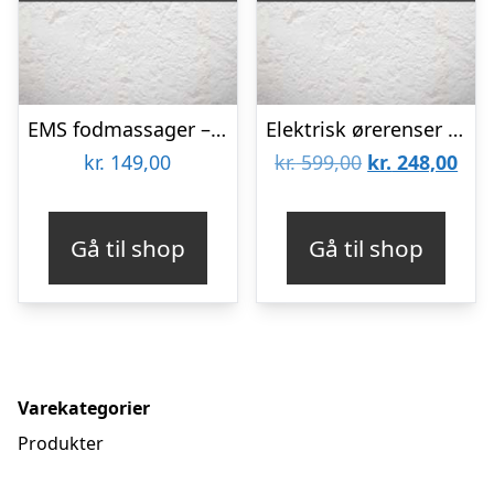
EMS fodmassager – Elektrostimulator
Elektrisk ørerenser med kamera – Sort
Den
De
kr.
149,00
kr.
599,00
kr.
248,00
oprindelige
aktu
pris
pris
Gå til shop
Gå til shop
var:
er:
kr. 599,00.
kr. 
Varekategorier
Produkter