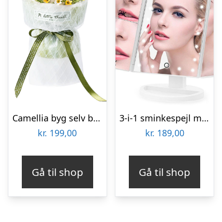
Camellia byg selv blomst Rokrâ¢ (AF011)
3-i-1 sminkespejl med forstørrelseszoner og lys
kr.
199,00
kr.
189,00
Gå til shop
Gå til shop