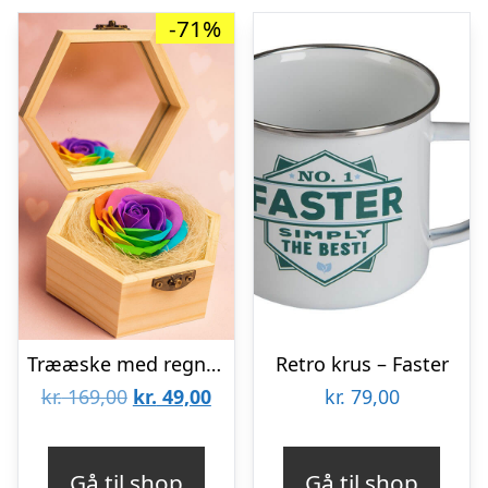
-71%
Trææske med regnbuerose
Retro krus – Faster
Den
Den
kr.
169,00
kr.
49,00
kr.
79,00
oprindelige
aktuelle
pris
pris
Gå til shop
Gå til shop