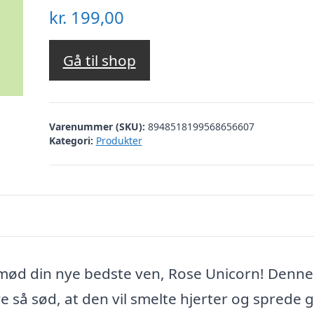
kr.
199,00
Gå til shop
Varenummer (SKU):
8948518199568656607
Kategori:
Produkter
mød din nye bedste ven, Rose Unicorn! Denne
e så sød, at den vil smelte hjerter og sprede 