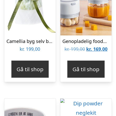
Camellia byg selv blomst Rokrâ¢ (AF011)
Genopladelig foodprocessor
Den
De
kr.
199,00
kr.
199,00
kr.
169,00
oprindelige
aktu
pris
pris
Gå til shop
Gå til shop
var:
er:
kr. 199,00.
kr. 