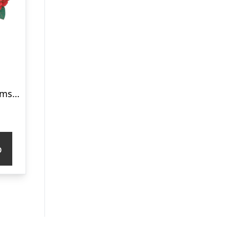
Rød kamelia blomst 3D-puslespil fra Rowoodâ¢ (TW031)
p