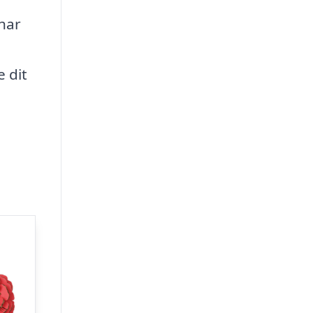
 har
 dit