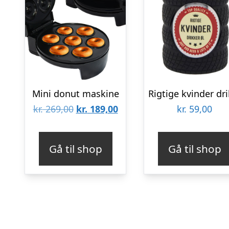
Mini donut maskine
Den
Den
kr.
269,00
kr.
189,00
kr.
59,00
oprindelige
aktuelle
pris
pris
Gå til shop
Gå til shop
var:
er:
kr. 269,00.
kr. 189,00.