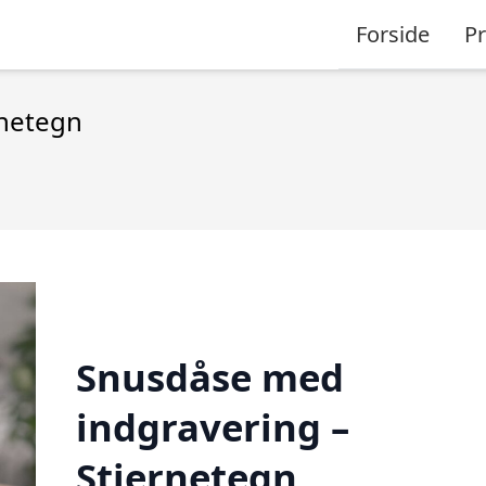
Forside
P
rnetegn
Snusdåse med
indgravering –
Stjernetegn