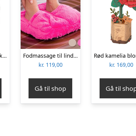
Rigtige kvinder drikker øl – Dåsekøler
Fodmassage til lindring af ømme fødder
kr.
119,00
kr.
169,00
Gå til shop
Gå til sho