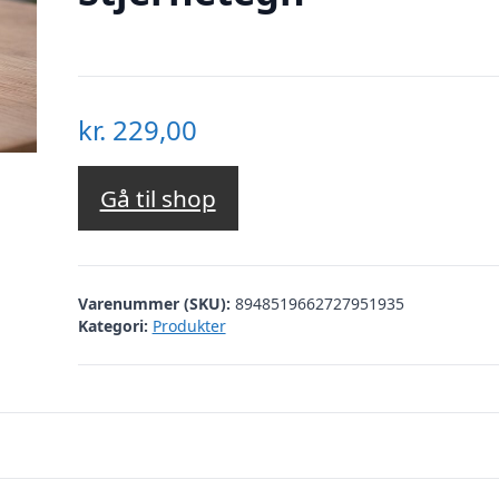
kr.
229,00
Gå til shop
Varenummer (SKU):
8948519662727951935
Kategori:
Produkter