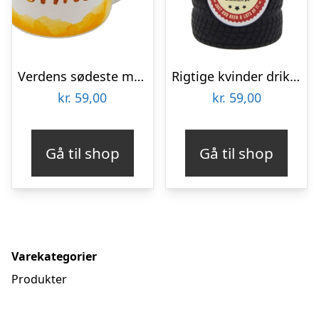
Verdens sødeste mormor krus
Rigtige kvinder drikker øl – Dåsekøler
kr.
59,00
kr.
59,00
Gå til shop
Gå til shop
Varekategorier
Produkter