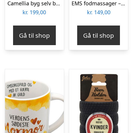
Camellia byg selv blomst Rokrâ¢ (AF011)
EMS fodmassager – Elektrostimulator
kr.
199,00
kr.
149,00
Gå til shop
Gå til shop