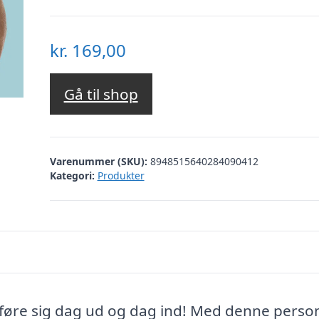
kr.
169,00
Gå til shop
Varenummer (SKU):
8948515640284090412
Kategori:
Produkter
føre sig dag ud og dag ind! Med denne perso