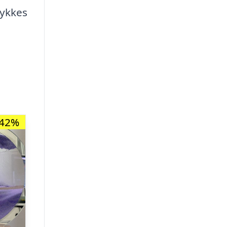
lykkes
-42%