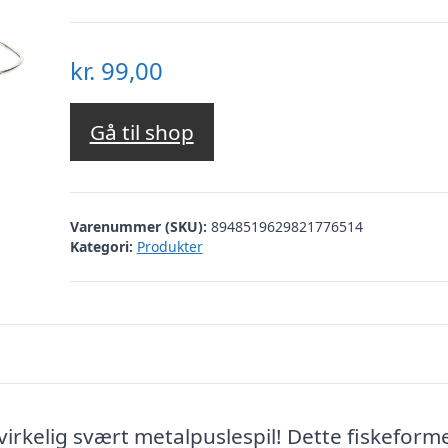
kr.
99,00
Gå til shop
Varenummer (SKU):
8948519629821776514
Kategori:
Produkter
irkelig svært metalpuslespil! Dette fiskeform