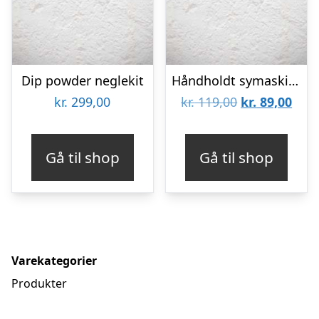
Dip powder neglekit
Håndholdt symaskine
Den
Den
kr.
299,00
kr.
119,00
kr.
89,00
oprindelige
aktu
pris
pris
Gå til shop
Gå til shop
var:
er:
kr. 119,00.
kr. 8
Varekategorier
Produkter