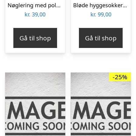
Nøglering med polet – Farmors mønt
Bløde hyggesokker til kolde fødder – onesize – Sort
kr.
39,00
kr.
99,00
Gå til shop
Gå til shop
-25%