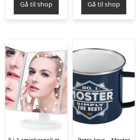
Gå til shop
Gå til shop
var:
er:
kr. 209,00.
kr. 