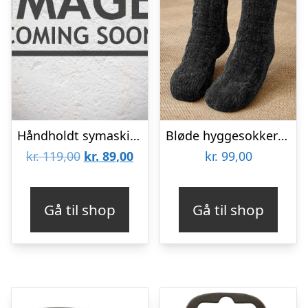
Håndholdt symaskine
Bløde hyggesokker til kolde fødder – onesize – Sort
Den
Den
kr.
119,00
kr.
89,00
kr.
99,00
oprindelige
aktuelle
pris
pris
Gå til shop
Gå til shop
var:
er:
kr. 119,00.
kr. 89,00.