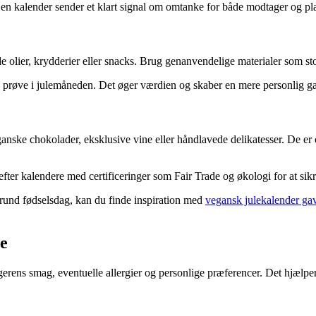
n en kalender sender et klart signal om omtanke for både modtager og pl
e olier, krydderier eller snacks. Brug genanvendelige materialer som st
n prøve i julemåneden. Det øger værdien og skaber en mere personlig g
anske chokolader, eksklusive vine eller håndlavede delikatesser. De er 
 efter kalendere med certificeringer som Fair Trade og økologi for at sik
n rund fødselsdag, kan du finde inspiration med
vegansk julekalender ga
ve
gerens smag, eventuelle allergier og personlige præferencer. Det hjælpe