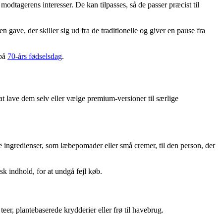
odtagerens interesser. De kan tilpasses, så de passer præcist til
gave, der skiller sig ud fra de traditionelle og giver en pause fra
 på
70-års fødselsdag
.
t lave dem selv eller vælge premium-versioner til særlige
ngredienser, som læbepomader eller små cremer, til den person, der
k indhold, for at undgå fejl køb.
er, plantebaserede krydderier eller frø til havebrug.