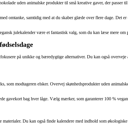
okolade uden animalske produkter til små kreative gaver, der passer til m
 med omtanke, samtidig med at du skaber glæde over flere dage. Det er en 
 vegansk julekalender være et fantastisk valg, som du kan læse mere om
 fødselsdage
fokusere på unikke og bæredygtige alternativer. Du kan også overveje a
s, som modtageren elsker. Overvej skønhedsprodukter uden animalske i
ssede gavekort bag hver låge. Vælg mærker, som garanterer 100 % vegans
e materialer. Du kan også finde kalendere med indhold som økologiske te