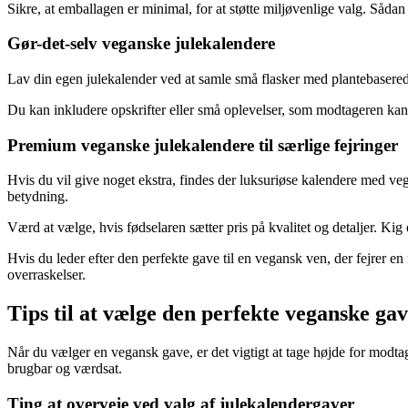
Sikre, at emballagen er minimal, for at støtte miljøvenlige valg. Såda
Gør-det-selv veganske julekalendere
Lav din egen julekalender ved at samle små flasker med plantebasered
Du kan inkludere opskrifter eller små oplevelser, som modtageren ka
Premium veganske julekalendere til særlige fejringer
Hvis du vil give noget ekstra, findes der luksuriøse kalendere med veg
betydning.
Værd at vælge, hvis fødselaren sætter pris på kvalitet og detaljer. Kig
Hvis du leder efter den perfekte gave til en vegansk ven, der fejrer e
overraskelser.
Tips til at vælge den perfekte veganske ga
Når du vælger en vegansk gave, er det vigtigt at tage højde for modta
brugbar og værdsat.
Ting at overveje ved valg af julekalendergaver