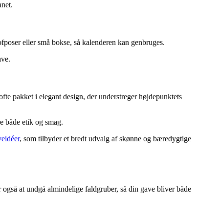
anet.
ofposer eller små bokse, så kalenderen kan genbruges.
ave.
ofte pakket i elegant design, der understreger højdepunktets
re både etik og smag.
veidéer
, som tilbyder et bredt udvalg af skønne og bæredygtige
r også at undgå almindelige faldgruber, så din gave bliver både