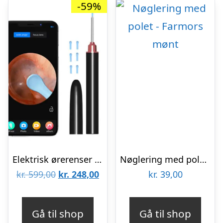
-59%
Elektrisk ørerenser med kamera – Sort
Nøglering med polet – Farmors mønt
Den
Den
kr.
599,00
kr.
248,00
kr.
39,00
oprindelige
aktuelle
pris
pris
Gå til shop
Gå til shop
var:
er: