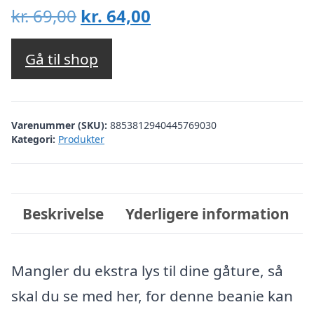
Den
Den
kr.
69,00
kr.
64,00
oprindelige
aktuelle
pris
pris
Gå til shop
var:
er:
kr. 69,00.
kr. 64,00.
Varenummer (SKU):
8853812940445769030
Kategori:
Produkter
Beskrivelse
Yderligere information
Mangler du ekstra lys til dine gåture, så
skal du se med her, for denne beanie kan