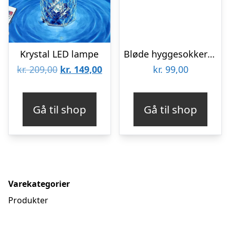
Krystal LED lampe
Bløde hyggesokker til kolde fødder – onesize – Sort
Den
Den
kr.
209,00
kr.
149,00
kr.
99,00
oprindelige
aktuelle
pris
pris
Gå til shop
Gå til shop
var:
er:
kr. 209,00.
kr. 149,00.
Varekategorier
Produkter