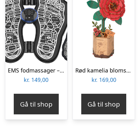
EMS fodmassager – Elektrostimulator
Rød kamelia blomst 3D-puslespil fra Rowoodâ¢ (TW031)
kr.
149,00
kr.
169,00
Gå til shop
Gå til shop