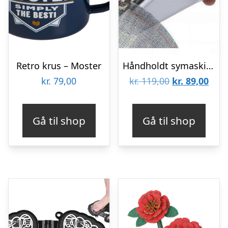
Retro krus – Moster
Håndholdt symaskine
Den
Den
kr.
79,00
kr.
119,00
kr.
89,00
oprindelige
aktu
pris
pris
Gå til shop
Gå til shop
var:
er:
kr. 119,00.
kr. 8