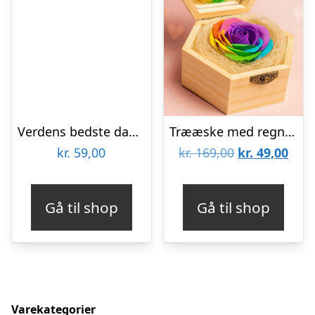
Verdens bedste dagplejemor krus
Trææske med regnbuerose
Den
Den
kr.
59,00
kr.
169,00
kr.
49,00
oprindelige
aktu
pris
pris
Gå til shop
Gå til shop
var:
er:
kr. 169,00.
kr. 4
Varekategorier