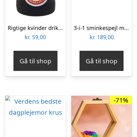
Rigtige kvinder drikker øl – Dåsekøler
3-i-1 sminkespejl med forstørrelseszoner og lys
kr.
59,00
kr.
189,00
Gå til shop
Gå til shop
-71%