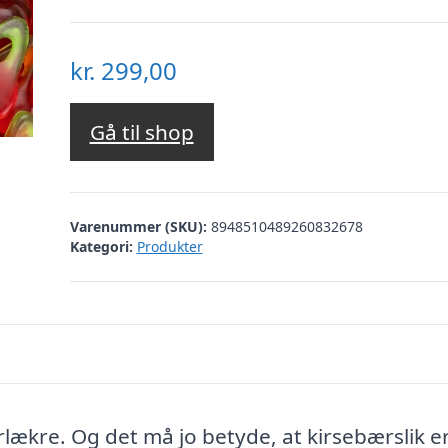
kr.
299,00
Gå til shop
Varenummer (SKU):
8948510489260832678
Kategori:
Produkter
rlækre. Og det må jo betyde, at kirsebærslik e