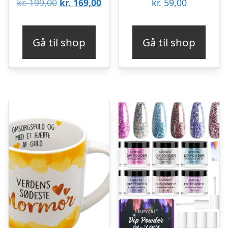
Den
Den
kr.
199,00
kr.
169,00
kr.
59,00
oprindelige
aktuelle
pris
pris
Gå til shop
Gå til shop
var:
er:
kr. 199,00.
kr. 169,00.