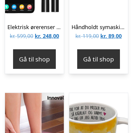
Elektrisk ørerenser med kamera – Sort
Håndholdt symaskine
Den
Den
Den
Den
kr.
599,00
kr.
248,00
kr.
119,00
kr.
89,00
oprindelige
aktuelle
oprindelige
aktu
pris
pris
pris
pris
Gå til shop
Gå til shop
var:
er:
var:
er:
kr. 599,00.
kr. 248,00.
kr. 119,00.
kr. 8