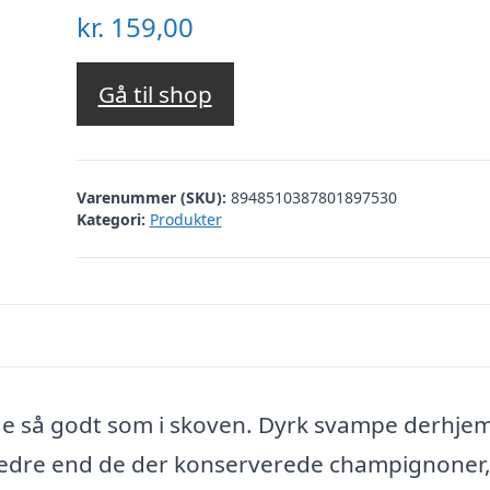
kr.
159,00
Gå til shop
Varenummer (SKU):
8948510387801897530
Kategori:
Produkter
ge så godt som i skoven. Dyrk svampe derhje
bedre end de der konserverede champignoner